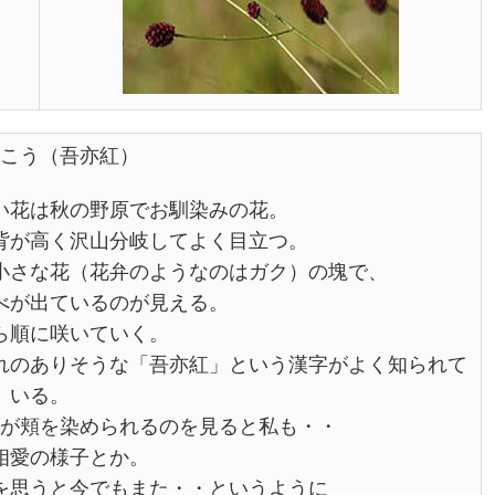
こう（吾亦紅）
い花は秋の野原でお馴染みの花。
背が高く沢山分岐してよく目立つ。
小さな花（花弁のようなのはガク）の塊で、
べが出ているのが見える。
ら順に咲いていく。
れのありそうな「吾亦紅」という漢字がよく知られて
いる。
が頬を染められるのを見ると私も・・
相愛の様子とか。
を思うと今でもまた・・というように