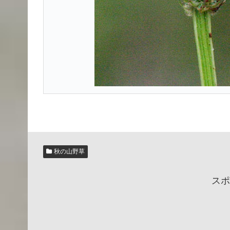
秋の山野草
スポ