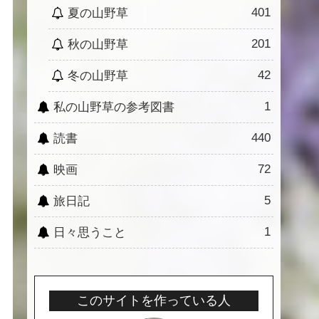
401
夏の山野草
201
秋の山野草
42
冬の山野草
1
私の山野草の参考図書
440
読書
72
映画
5
旅日記
1
日々思うこと
このサイトを作っている人