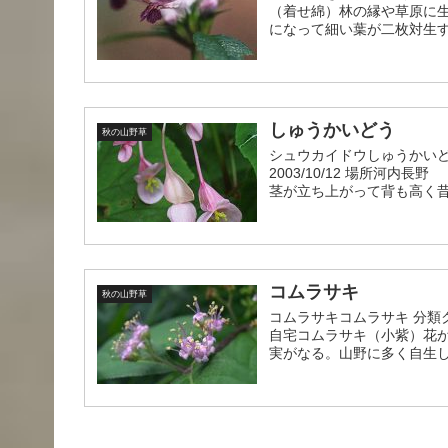
（着せ綿）林の縁や草原に
になって細い葉が二枚対生する
しゅうかいどう
秋の山野草
シュウカイドウしゅうかいど
2003/10/12 場所河
茎が立ち上がって背も高く昔
コムラサキ
秋の山野草
コムラサキコムラサキ 分類ク
自宅コムラサキ（小紫）花
実がなる。山野に多く自生し