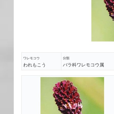
ワレモコウ
分類
われもこう
バラ科ワレモコウ属