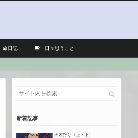
旅日記
日々思うこと
新着記事
天才狩り〈上・下〉