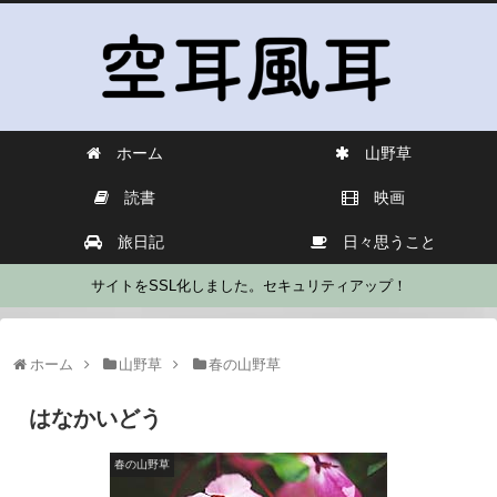
ホーム
山野草
読書
映画
旅日記
日々思うこと
サイトをSSL化しました。セキュリティアップ！
ホーム
山野草
春の山野草
はなかいどう
春の山野草