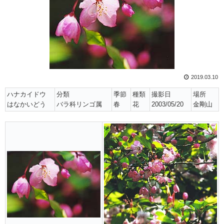
2019.03.10
ハナカイドウ
分類
季節
種類
撮影日
場所
はなかいどう
バラ科リンゴ属
春
花
2003/05/20
金剛山