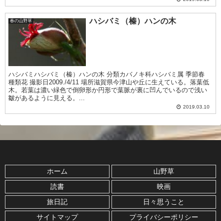
ハシバミ（榛）ハンの木
春の山野草
ハシバミハシバミ（榛）ハンの木 分類カバノキ科ハシバミ属 季節春
種類花 撮影日2009./4/11 場所滋賀県今津山や丘に生えている。落葉低
木。若葉は濃い緑色で倒卵形か円形で葉脈が裏に凹んでいるので浅い
皺があるように見える。...
2019.03.10
ホーム
山野草
読書
映画
旅日記
日々思うこと
サイトマップ
プライバシーポリシー