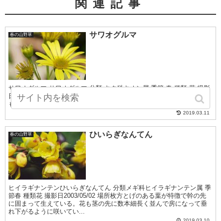
関連記事
サワオグルマ
春の山野草
サワオグルマ サワオグルマ 分類 キク科キオン属 季節 春 種類 花 撮影
日 2007/05 場所 滋賀県今津 サワオグルマ（沢小車） 花弁の細いもの
も混じっていた オグルマという花がある。 華奢で黄...
2019.03.11
ひいらぎなんてん
春の山野草
ヒイラギナンテンひいらぎなんてん 分類メギ科ヒイラギナンテン属 季
節春 種類花 撮影日2003/05/02 場所枚方とげのある葉が特徴で幹の先
に固まって生えている。花も茎の先に数本細長く並んで房になって垂
れ下がるように咲いてい...
2019.03.10