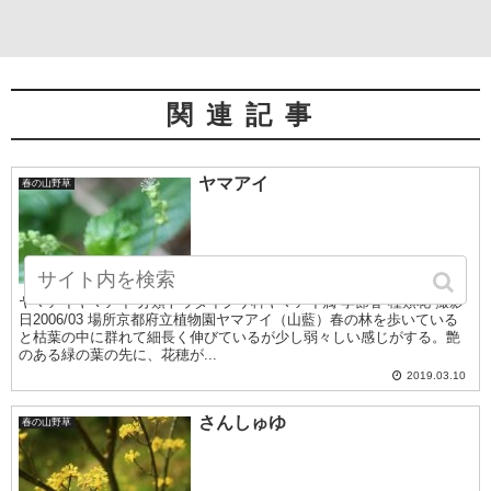
関連記事
ヤマアイ
春の山野草
ヤマアイヤマアイ 分類トウダイグサ科ヤマアイ属 季節春 種類花 撮影
日2006/03 場所京都府立植物園ヤマアイ（山藍）春の林を歩いている
と枯葉の中に群れて細長く伸びているが少し弱々しい感じがする。艶
のある緑の葉の先に、花穂が...
2019.03.10
さんしゅゆ
春の山野草