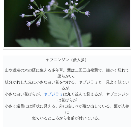
ヤブニンジン（藪人参）
山や道端の木の蔭に生える多年草。葉は二回三出複葉で、細かく切れて
柔らかい。
枝分かれした先に小さな白い花をつける。ヤブジラミと一見よく似てい
るが、
小さな白い花びらが、
ヤブジラミ
は丸く並んで見えるが、ヤブニンジン
は花びらが
小さく遠目には筒状に見える、外に雄しべが飛び出している。葉が人参
に
似ているところから名前が付いている。