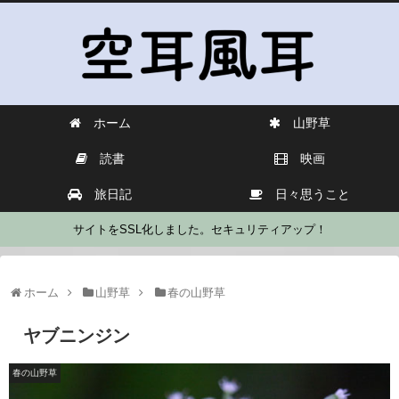
ホーム
山野草
読書
映画
旅日記
日々思うこと
サイトをSSL化しました。セキュリティアップ！
ホーム
山野草
春の山野草
ヤブニンジン
春の山野草