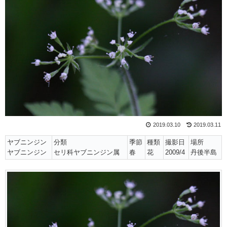
2019.03.10
2019.03.11
ヤブニンジン
分類
季節
種類
撮影日
場所
ヤブニンジン
セリ科ヤブニンジン属
春
花
2009/4
丹後半島