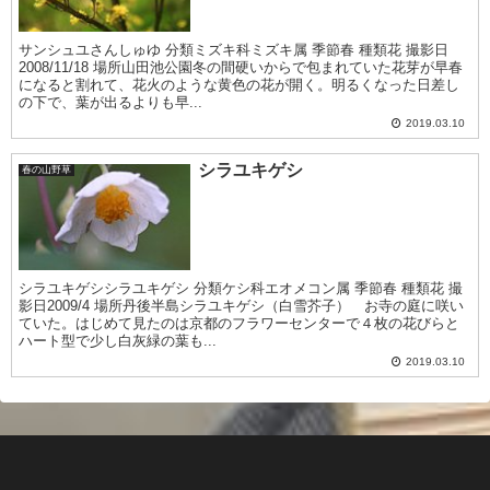
サンシュユさんしゅゆ 分類ミズキ科ミズキ属 季節春 種類花 撮影日
2008/11/18 場所山田池公園冬の間硬いからで包まれていた花芽が早春
になると割れて、花火のような黄色の花が開く。明るくなった日差し
の下で、葉が出るよりも早...
2019.03.10
シラユキゲシ
春の山野草
シラユキゲシシラユキゲシ 分類ケシ科エオメコン属 季節春 種類花 撮
影日2009/4 場所丹後半島シラユキゲシ（白雪芥子） お寺の庭に咲い
ていた。はじめて見たのは京都のフラワーセンターで４枚の花びらと
ハート型で少し白灰緑の葉も...
2019.03.10