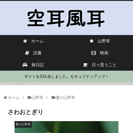
ホーム
山野草
読書
映画
旅日記
日々思うこと
サイトをSSL化しました。セキュリティアップ！
ホーム
山野草
夏の山野草
さわおとぎり
夏の山野草