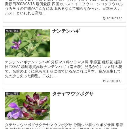
撮影日2002/08/13 場所愛媛 四国カルストイヨフウロ・シコクフウロふ
うろそうの仲間がこんなに沢山あるなんて知らなかった。日本三大カ
ルストといわれる高地...
2019.03.10
ナンテンハギ
夏の山野草
ナンテンハギナンテンハギ 分類マメ科ソラマメ属 季節夏 種類花 撮影
日2005/7 場所志賀高原ナンテンハギ（南天萩）見るからにマメ科の花
で、名前のように色も形も萩に似ているがこれは草本。葉が互生して
先の少し尖った卵型、二枚に...
2019.03.10
タテヤマウツボグサ
夏の山野草
タテヤマウツボグサタテヤマウツボグサ 分類シソ科ウツボグサ属 季節