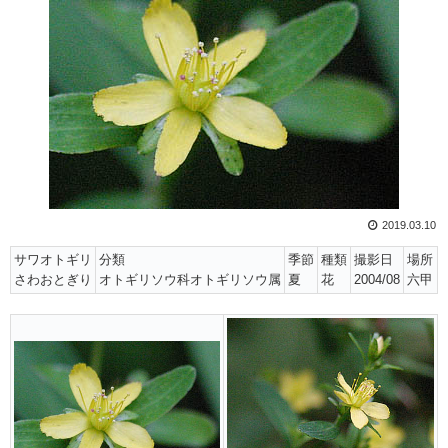
2019.03.10
サワオトギリ
分類
季節
種類
撮影日
場所
さわおとぎり
オトギリソウ科オトギリソウ属
夏
花
2004/08
六甲