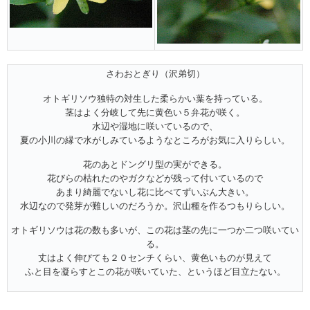
さわおとぎり（沢弟切）
オトギリソウ独特の対生した柔らかい葉を持っている。
茎はよく分岐して先に黄色い５弁花が咲く。
水辺や湿地に咲いているので、
夏の小川の縁で水がしみているようなところがお気に入りらしい。
花のあとドングリ型の実ができる。
花びらの枯れたのやガクなどが残って付いているので
あまり綺麗でないし花に比べてずいぶん大きい。
水辺なので発芽が難しいのだろうか。沢山種を作るつもりらしい。
オトギリソウは花の数も多いが、この花は茎の先に一つか二つ咲いてい
る。
丈はよく伸びても２０センチくらい、黄色いものが見えて
ふと目を凝らすとこの花が咲いていた、というほど目立たない。