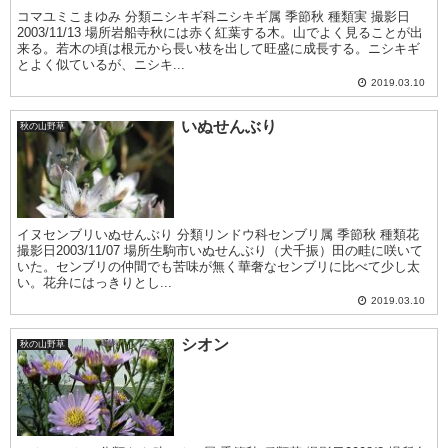
コマユミこまゆみ 分類ニシキギ科ニシキギ属 季節秋 種類実 撮影日
2003/11/13 場所岩船寺秋には赤く紅葉する木。山でよく見ることが出
来る。若木の頃は根元から長い枝を出して旺盛に成長する。ニシキギ
とよく似ているが、ニシキ...
2019.03.10
いぬせんぶり
秋の山野草
イヌセンブリいぬせんぶり 分類リンドウ科センブリ属 季節秋 種類花
撮影日2003/11/07 場所生駒市いぬせんぶり（犬千振）田の畦に咲いて
いた。センブリの仲間でも苦味が無く華奢なセンブリに比べて少し太
い。花弁にはっきりとし...
2019.03.10
シオン
秋の山野草