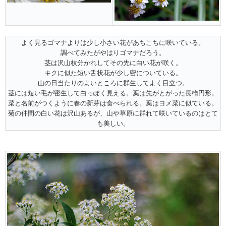
よく見るゴマナよりは少し小さい花があちこちに咲いている。
調べてみたがやはりゴマナだろう。
茎は沢山枝分かれしてその先に白い花が咲く。
キクに似た短い舌状花が少し密についている。
山の日当たりのよいところに群生してよく目立つ。
茎には短い毛が密生して白っぽく見える。葉は先がとがった長楕円形。
菜と名前がつくように春の新芽は食べられる。葉はヨメ菜に似ている。
菊の仲間の白い花は沢山あるが、山や草原に群れて咲いているのはとて
も美しい。