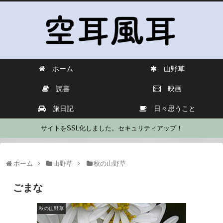
ホーム
山野草
読書
映画
旅日記
日々思うこと
サイトをSSL化しました。セキュリティアップ！
ホーム
山野草
秋の山野草
ごまな
秋の山野草