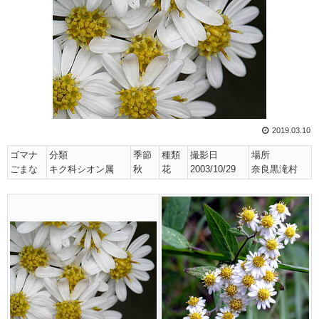
2019.03.10
ゴマナ
分類
季節
種類
撮影日
場所
ごまな
キク科シオン属
秋
花
2003/10/29
奈良黒滝村