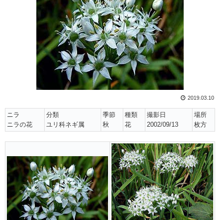
2019.03.10
ニラ
分類
季節
種類
撮影日
場所
ニラの花
ユリ科ネギ属
秋
花
2002/09/13
枚方