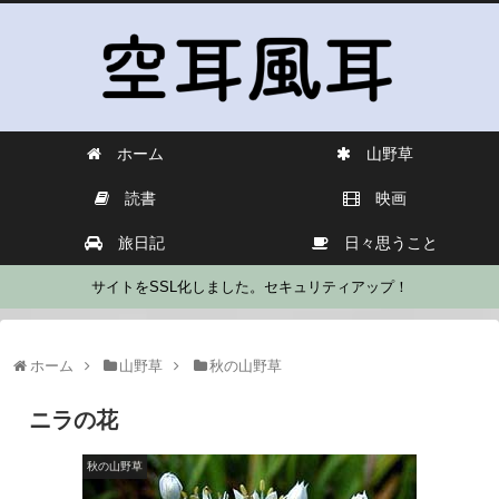
ホーム
山野草
読書
映画
旅日記
日々思うこと
サイトをSSL化しました。セキュリティアップ！
ホーム
山野草
秋の山野草
ニラの花
秋の山野草