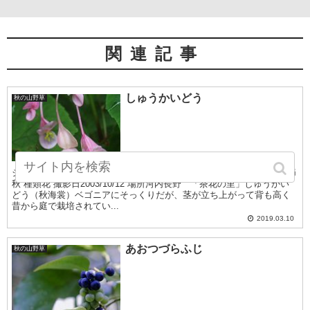
関連記事
しゅうかいどう
秋の山野草
シュウカイドウしゅうかいどう 分類シュウカイドウ科ベゴニア属 季節
秋 種類花 撮影日2003/10/12 場所河内長野 「茶花の里」しゅうかい
どう（秋海裳）ベゴニアにそっくりだが、茎が立ち上がって背も高く
昔から庭で栽培されてい...
2019.03.10
あおつづらふじ
秋の山野草