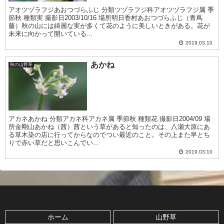
アオツヅラフジあおつづらふじ 分類ツヅラフジ科アオツヅラフジ属 季
節秋 種類実 撮影日2003/10/16 場所明日香村あおつづらふじ（青蔦
藤）秋の山には綺麗な実が多くて花のように美しいときがある。花が
未来に向かって開いている...
2019.03.10
あかね
秋の山野草
アカネあかね 分類アカネ科アカネ属 季節秋 種類花 撮影日2004/09 場
所金剛山あかね（茜）茜という草があると知ったのは、八瀬大原にあ
る草木染の店に行ってからなのでつい最近のこと。その上また早とち
りで赤い草だと思いこんでい...
2019.03.10
ホーム
山野草