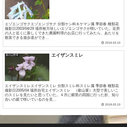
エゾエンゴサクエゾエンゴサク 分類ケシ科キケマン属 季節春 種類花
撮影日2003/04/29 場所枚方珍しいエゾエンゴサクが咲いていた。近所
の人と近くに新しくできた農園料理のお店に行ってみたら、あたりを
散策できる遊歩道ができ...
2019.03.10
エイザンスミレ
春の山野草
エイザンスミレエイザンスミレ 分類スミレ科スミレ属 季節春 種類花
撮影日2005/04 場所自宅エイザンスミレ （叡山菫）大型で美しいこ
のスミレを見たいと思っていた。４月に郷里の四国に行った折、知り
合いの庭で咲いているのを見...
2019.03.10