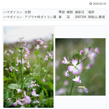
2019.03.10
ハマダイコン
分類
季節
種類
撮影日
場所
ハマダイコン
アブラナ科ダイコン属
春
花
2007/04
和歌山 勝浦