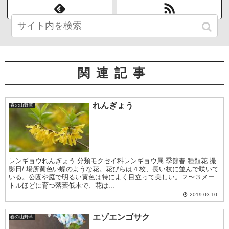
関連記事
れんぎょう
春の山野草
レンギョウれんぎょう 分類モクセイ科レンギョウ属 季節春 種類花 撮
影日/ 場所黄色い蝶のような花。花びらは４枚、長い枝に並んで咲いて
いる。公園や庭で明るい黄色は特によく目立って美しい。２〜３メー
トルほどに育つ落葉低木で、花は...
2019.03.10
エゾエンゴサク
春の山野草