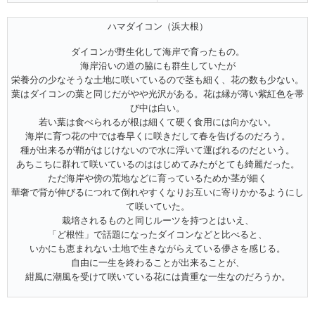
ハマダイコン（浜大根）
ダイコンが野生化して海岸で育ったもの。
海岸沿いの道の脇にも群生していたが
栄養分の少なそうな土地に咲いているので茎も細く、花の数も少ない。
葉はダイコンの葉と同じだがやや光沢がある。花は縁が薄い紫紅色を帯
び中は白い。
若い葉は食べられるが根は細くて硬く食用には向かない。
海岸に育つ花の中では春早くに咲きだして春を告げるのだろう。
種が出来るが鞘がはじけないので水に浮いて運ばれるのだという。
あちこちに群れて咲いているのははじめてみたがとても綺麗だった。
ただ海岸や傍の荒地などに育っているためか茎が細く
華奢で背が伸びるにつれて倒れやすくなりお互いに寄りかかるようにし
て咲いていた。
栽培されるものと同じルーツを持つとはいえ、
「ど根性」で話題になったダイコンなどと比べると、
いかにも恵まれない土地で生きながらえている儚さを感じる。
自由に一生を終わることが出来ることが、
紺風に潮風を受けて咲いている花には貴重な一生なのだろうか。