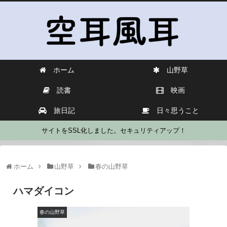
ホーム
山野草
読書
映画
旅日記
日々思うこと
サイトをSSL化しました。セキュリティアップ！
ホーム
山野草
春の山野草
ハマダイコン
春の山野草