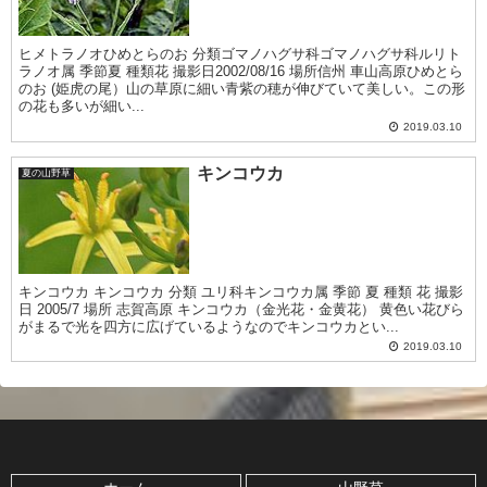
ヒメトラノオひめとらのお 分類ゴマノハグサ科ゴマノハグサ科ルリト
ラノオ属 季節夏 種類花 撮影日2002/08/16 場所信州 車山高原ひめとら
のお (姫虎の尾）山の草原に細い青紫の穂が伸びていて美しい。この形
の花も多いが細い...
2019.03.10
キンコウカ
夏の山野草
キンコウカ キンコウカ 分類 ユリ科キンコウカ属 季節 夏 種類 花 撮影
日 2005/7 場所 志賀高原 キンコウカ（金光花・金黄花） 黄色い花びら
がまるで光を四方に広げているようなのでキンコウカとい...
2019.03.10