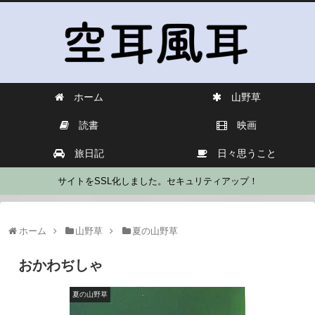
ホーム
山野草
読書
映画
旅日記
日々思うこと
サイトをSSL化しました。セキュリティアップ！
ホーム
山野草
夏の山野草
おかわぢしゃ
夏の山野草