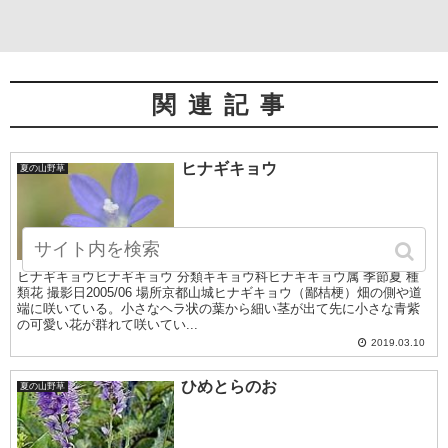
関連記事
ヒナギキョウ
夏の山野草
ヒナギキョウヒナギキョウ 分類キキョウ科ヒナキキョウ属 季節夏 種
類花 撮影日2005/06 場所京都山城ヒナギキョウ（鄙桔梗）畑の側や道
端に咲いている。小さなヘラ状の葉から細い茎が出て先に小さな青紫
の可愛い花が群れて咲いてい...
2019.03.10
ひめとらのお
夏の山野草