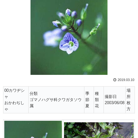
2019.03.10
00カワヂシ
場
分類
季
種
ャ
撮影日
所
ゴマノハグサ科クワガタソウ
節
類
おかわぢし
2003/06/08
枚
属
夏
花
ゃ
方