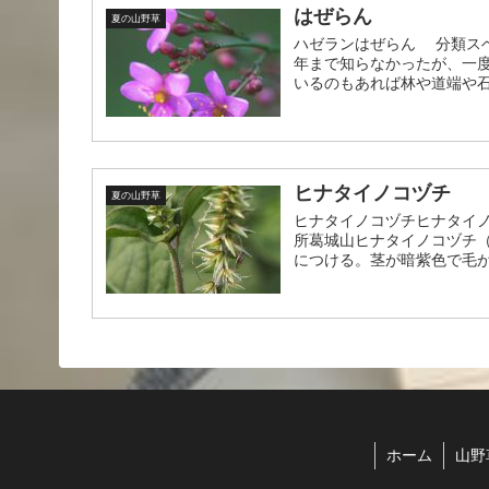
はぜらん
夏の山野草
ハゼランはぜらん 分類スベリ
年まで知らなかったが、一
いるのもあれば林や道端や石垣
ヒナタイノコヅチ
夏の山野草
ヒナタイノコヅチヒナタイノコ
所葛城山ヒナタイノコヅチ
につける。茎が暗紫色で毛が
ホーム
山野