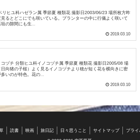
ヒユ科ハゼラン属 季節夏 種類花 撮影日2003/06/23 場所枚方昨
度見るとどこにでも咲いている。プランターの中に行儀よく咲いて
の隙間にも生...
2019.03.10
ヅチ 分類ヒユ科イノコヅチ属 季節夏 種類花 撮影日2005/08 場
（日向猪の子槌）よく見るイノコヅチより穂が短く花を横向きに密
多いのが特色。花の...
2019.03.10
草
読書
映画
旅日記
日々思うこと
サイトマップ
プライ