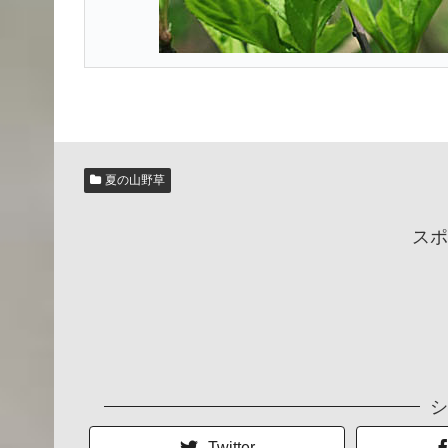
夏の山野草
スポ
シ
Twitter