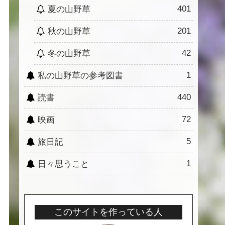
401
夏の山野草
201
秋の山野草
42
冬の山野草
1
私の山野草の参考図書
440
読書
72
映画
5
旅日記
1
日々思うこと
このサイトを作っている人