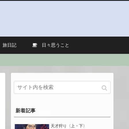
旅日記
日々思うこと
新着記事
天才狩り〈上・下〉