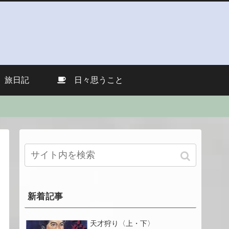
旅日記
日々思うこと
新着記事
天才狩り〈上・下〉