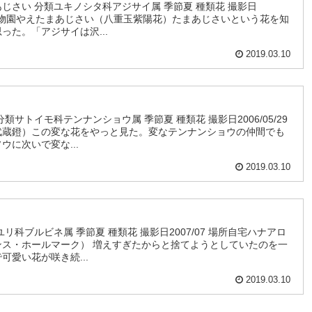
じさい 分類ユキノシタ科アジサイ属 季節夏 種類花 撮影日
甲森林植物園やえたまあじさい（八重玉紫陽花）たまあじさいという花を知
った。「アジサイは沢...
2019.03.10
サトイモ科テンナンショウ属 季節夏 種類花 撮影日2006/05/29
武蔵鐙）この変な花をやっと見た。変なテンナンショウの仲間でも
に次いで変な...
2019.03.10
リ科ブルビネ属 季節夏 種類花 撮影日2007/07 場所自宅ハナアロ
ンス・ホールマーク） 増えすぎたからと捨てようとしていたのを一
愛い花が咲き続...
2019.03.10