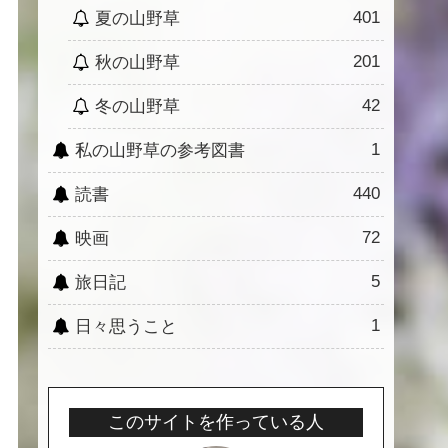
401
夏の山野草
201
秋の山野草
42
冬の山野草
1
私の山野草の参考図書
440
読書
72
映画
5
旅日記
1
日々思うこと
このサイトを作っている人