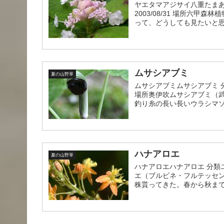
ヤエタマアジサイ八重たまあ
2003/08/31 場所六
って、どうしても見たいと思
ムサシアブミ
夏の山野草
ムサシアブミムサシアブミ 分類
場所奥伊吹ムサシアブミ（
釣り糸の長い長いウラシマソウ
ハナアロエ
夏の山野草
ハナアロエハナアロエ 分類ユ
エ（ブルビネ・フルテッセ
株貰ってきた。春から秋まで可