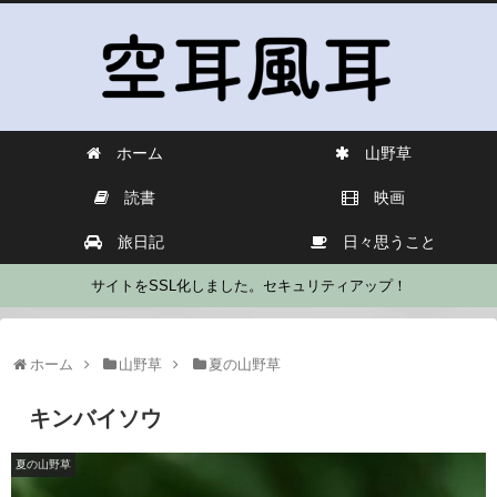
ホーム
山野草
読書
映画
旅日記
日々思うこと
サイトをSSL化しました。セキュリティアップ！
ホーム
山野草
夏の山野草
キンバイソウ
夏の山野草