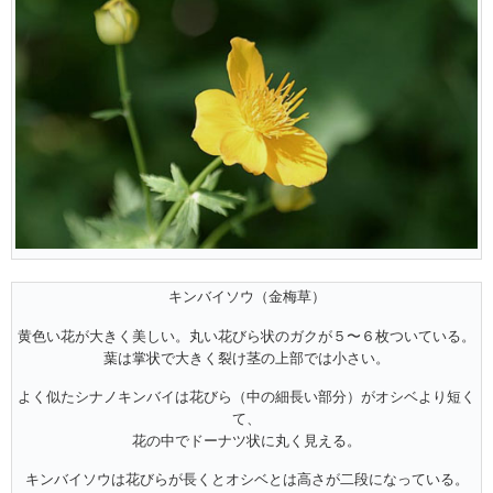
キンバイソウ（金梅草）
黄色い花が大きく美しい。丸い花びら状のガクが５〜６枚ついている。
葉は掌状で大きく裂け茎の上部では小さい。
よく似たシナノキンバイは花びら（中の細長い部分）がオシベより短く
て、
花の中でドーナツ状に丸く見える。
キンバイソウは花びらが長くとオシベとは高さが二段になっている。