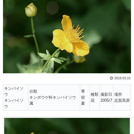
2019.03.10
キンバイソ
分類
季
ウ
種類
撮影日
場所
キンポウゲ科キンバイソウ
節
キンバイソ
花
2005/7
志賀高原
属
夏
ウ