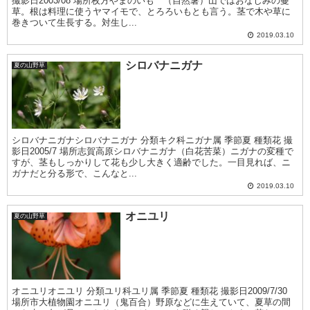
撮影日2003/08 場所枚方やまのいも （自然薯）山ではおなじみの蔓
草。根は料理に使うヤマイモで、とろろいもとも言う。茎で木や草に
巻きついて生長する。対生し...
2019.03.10
シロバナニガナ
夏の山野草
シロバナニガナシロバナニガナ 分類キク科ニガナ属 季節夏 種類花 撮
影日2005/7 場所志賀高原シロバナニガナ（白花苦菜）ニガナの変種で
すが、茎もしっかりして花も少し大きく適齢でした。一目見れば、ニ
ガナだと分る形で、こんなと...
2019.03.10
オニユリ
夏の山野草
オニユリオニユリ 分類ユリ科ユリ属 季節夏 種類花 撮影日2009/7/30
場所市大植物園オニユリ（鬼百合）野原などに生えていて、夏草の間