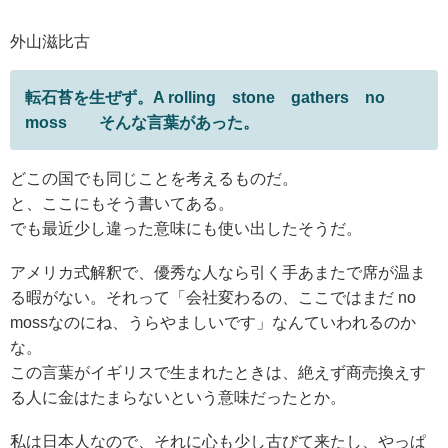
外山滋比古
転石苔を生ぜず。A rolling stone gathers no
moss そんな言葉があった。
どこの国でも同じことを考えるものだ。
と、ここにもそう書いてある。
でも最近少し違った意味にも使い出したそうだ。
アメリカ式解釈で、優秀な人なら引く手あまたで席が温ま
る暇がない。それって「会社変わるの、ここではまだ no
mossなのにね、うらやましいです」なんていわれるのか
な。
この言葉がイギリスで生まれたときは、絶えず商売換えす
る人に金はたまらないという意味だったとか。
私は日本人なので、それに心も少し古びて来たし、やっぱ