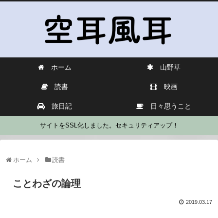
ホーム
山野草
読書
映画
旅日記
日々思うこと
サイトをSSL化しました。セキュリティアップ！
ホーム
読書
ことわざの論理
2019.03.17