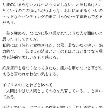
り腰の定まらない人は生活も安定しない、と感じるけど。
そういうのこの頃はちがうような。お目に留まるくらいの
ヘッドならハンティングの網に引っかかって冒険もできる
だろう。
一芸を極める、なにかに取り憑かれたような人が面白いと
思ったりしてきたが。
私的には（詩的と変換された、pc君、君なかなか深い、魅
力的だ。）一芸ゆえの清貧というのもほどほどまでなら環
境も詩的で美しいかもと感じる。
終身雇用も危なくなってきたら、能力を磨かないと苔が生
えると言われかねない気もする。
イギリスのことわざと比べて
「人間はやはり人間としての心を共有している。」と書い
てある。
今読んでいる、アフリカの作家が書いた「やし酒飲み」で