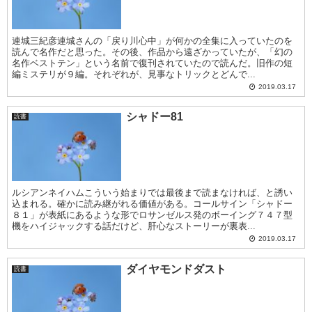
連城三紀彦連城さんの「戻り川心中」が何かの全集に入っていたのを
読んで名作だと思った。その後、作品から遠ざかっていたが、「幻の
名作ベストテン」という名前で復刊されていたので読んだ。旧作の短
編ミステリが９編。それぞれが、見事なトリックとどんで...
2019.03.17
シャドー81
読書
ルシアンネイハムこういう始まりでは最後まで読まなければ、と誘い
込まれる。確かに読み継がれる価値がある。コールサイン「シャドー
８１」が表紙にあるような形でロサンゼルス発のボーイング７４７型
機をハイジャックする話だけど、肝心なストーリーが裏表...
2019.03.17
ダイヤモンドダスト
読書