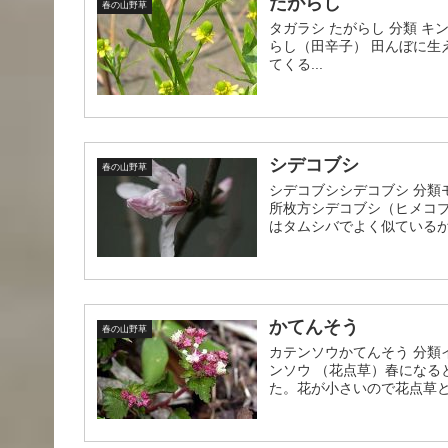
たがらし
春の山野草
タガラシ たがらし 分類 キンポ
らし（田辛子） 田んぼに生
てくる...
シデコブシ
春の山野草
シデコブシシデコブシ 分類モ
所枚方シデコブシ（ヒメコ
はタムシバでよく似ているが
かてんそう
春の山野草
カテンソウかてんそう 分類イラ
ンソウ （花点草）春にな
た。花が小さいので花点草とい