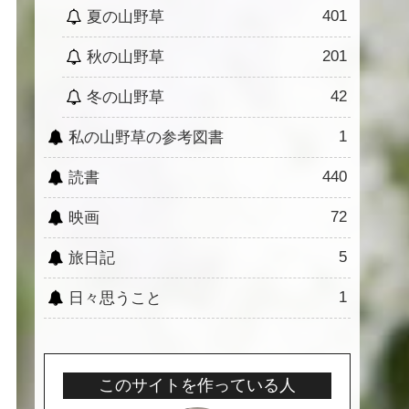
401
夏の山野草
201
秋の山野草
42
冬の山野草
1
私の山野草の参考図書
440
読書
72
映画
5
旅日記
1
日々思うこと
このサイトを作っている人