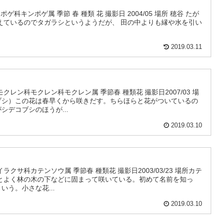
ゲ科キンポゲ属 季節 春 種類 花 撮影日 2004/05 場所 穂谷 たが
えているのでタガラシというようだが、 田の中よりも縁や水を引い
2019.03.11
クレン科モクレン科モクレン属 季節春 種類花 撮影日2007/03 場
ブシ）この花は春早くから咲きだす。ちらほらと花がついているの
シデコブシのほうが...
2019.03.10
クサ科カテンソウ属 季節春 種類花 撮影日2003/03/23 場所カテ
るとよく林の木の下などに固まって咲いている。初めて名前を知っ
う。小さな花...
2019.03.10