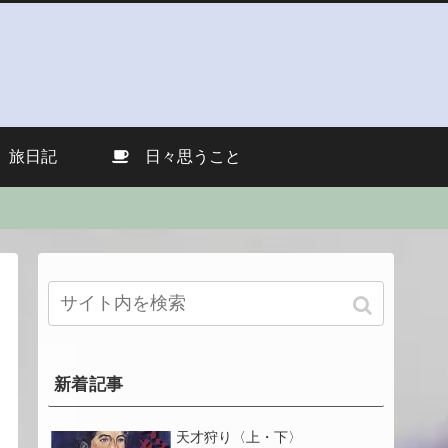
旅日記
日々思うこと
新着記事
天才狩り〈上・下〉