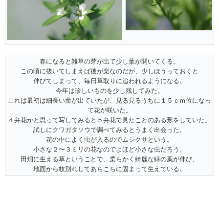
春になると雑草の芽が出て少し葉が開いてくる。
この頃に抜いてしまえば後が楽なのだが、少しほうっておくと
伸びてしまって、毎日草取りに追われるようになる。
今年は珍しいものを少し残してみた。
これは最初は細長い葉が出ていたが、見る見るうちに１５ｃｍ位になっ
て花が咲いた。
４弁花かと思って写してみると５弁花で見たことのある形をしていた。
試しにクワガタソウで調べてみるとうまく出会った。
花の中によく虫が入るのでムシクサという。
小さな２〜３ミリの花なのでよほど小さな虫だろう。
田畑に生える草ということで、柔らかく綺麗な緑の葉が伸び、
地面から枝別れしてあちこちに固まって生えている。