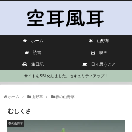
ホーム
山野草
読書
映画
旅日記
日々思うこと
サイトをSSL化しました。セキュリティアップ！
ホーム
山野草
春の山野草
むしくさ
春の山野草