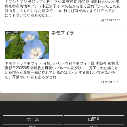
キブシキブシ 分類キブシ科キブシ属 季節春 種類花 撮影日2006/03 場
所京都市街地キブシ（木五倍子 ）木の枝から細く垂れ下がったこの花
は山育ちのものにはお馴染で、山に行けば背が高くよく目立ってどこ
にでも咲いているものだと...
2019.03.10
ネモフィラ
春の山野草
ネモフィラネモフィラ 分類ハゼリソウ科ネモフィラ属 季節春 種類花
撮影日2005/05 場所枚方可愛いブルーの花が咲く。芥子に似た柔らか
い花びらが花壇一面に揺れているのはほっとする優しい雰囲気があ
る。薄紫や白い花もあるがどれ...
2019.03.10
ホーム
山野草