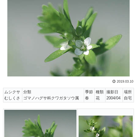
2019.03.10
ムシクサ
分類
季節
種類
撮影日
場所
むしくさ
ゴマノハグサ科クワガタソウ属
春
花
2004/04
自宅