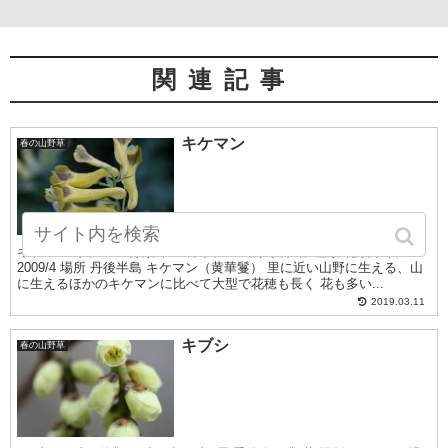
関連記事
キケマン
春の山野草
キケマン キケマン 分類 ケシ科キケマン属 季節 春 種類 花 撮影日
2009/4 場所 丹後半島 キケマン（黄華鬘） 里に近い山野に生える、山
に生えるほかのキケマンに比べて大型で花穂も長く 花も多い...
2019.03.11
キブシ
春の山野草