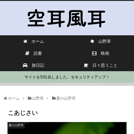
ホーム
山野草
読書
映画
旅日記
日々思うこと
サイトをSSL化しました。セキュリティアップ！
ホーム
山野草
夏の山野草
こあじさい
夏の山野草