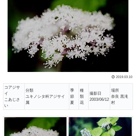
2019.03.10
コアジサ
分類
季
種
場所
イ
撮影日
ユキノシタ科アジサイ
節
類
奈良 黒滝
こあじさ
2003/06/12
属
夏
花
村
い