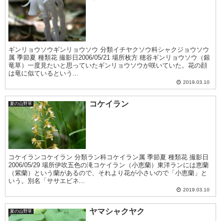
ギンリョウソウギンリョウソウ 分類イチヤクソウ科シャクジョウソウ
属 季節夏 種類花 撮影日2006/05/21 場所枚方 穂谷ギンリョウソウ（銀
竜草）一度見たいと思っていたギンリョウソウが咲いていた。花の顔
は竜に似ているという...
2019.03.10
コケイラン
夏の山野草
コケイランコケイラン 分類ラン科コケイラン属 季節夏 種類花 撮影日
2006/05/29 場所伊吹五色の滝コケイラン（小恵蘭）東洋ランには恵蘭
（紫蘭）という蘭があるので、それより花が小さいので「小恵蘭」と
いう。別名「ササエビネ...
2019.03.10
ヤマシャクヤク
夏の山野草