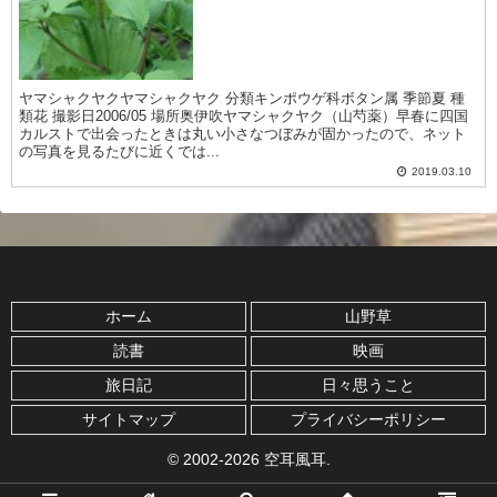
ヤマシャクヤクヤマシャクヤク 分類キンポウゲ科ボタン属 季節夏 種
類花 撮影日2006/05 場所奥伊吹ヤマシャクヤク（山芍薬）早春に四国
カルストで出会ったときは丸い小さなつぼみが固かったので、ネット
の写真を見るたびに近くでは...
2019.03.10
ホーム
山野草
読書
映画
旅日記
日々思うこと
サイトマップ
プライバシーポリシー
© 2002-2026 空耳風耳.