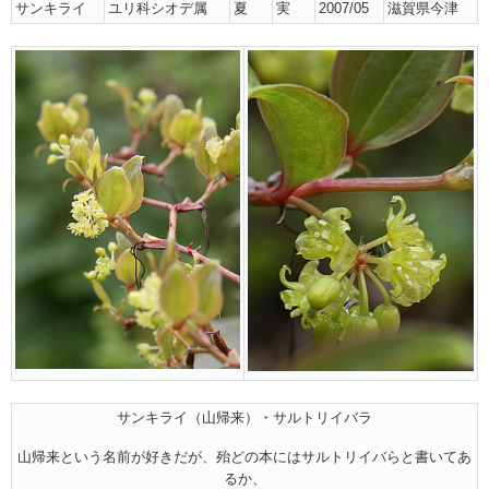
サンキライ
ユリ科シオデ属
夏
実
2007/05
滋賀県今津
サンキライ（山帰来）・サルトリイバラ
山帰来という名前が好きだが、殆どの本にはサルトリイバらと書いてあ
るか、