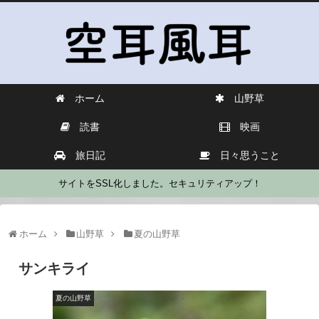
ホーム
山野草
読書
映画
旅日記
日々思うこと
サイトをSSL化しました。セキュリティアップ！
ホーム
山野草
夏の山野草
サンキライ
夏の山野草