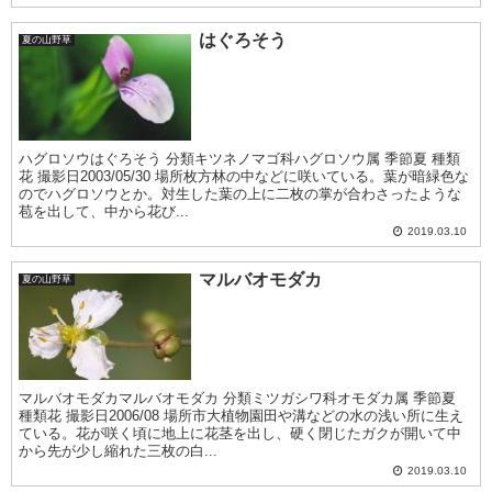
はぐろそう
夏の山野草
ハグロソウはぐろそう 分類キツネノマゴ科ハグロソウ属 季節夏 種類
花 撮影日2003/05/30 場所枚方林の中などに咲いている。葉が暗緑色な
のでハグロソウとか。対生した葉の上に二枚の掌が合わさったような
苞を出して、中から花び...
2019.03.10
マルバオモダカ
夏の山野草
マルバオモダカマルバオモダカ 分類ミツガシワ科オモダカ属 季節夏
種類花 撮影日2006/08 場所市大植物園田や溝などの水の浅い所に生え
ている。花が咲く頃に地上に花茎を出し、硬く閉じたガクが開いて中
から先が少し縮れた三枚の白...
2019.03.10