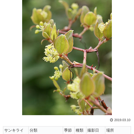
2019.03.10
サンキライ
分類
季節
種類
撮影日
場所