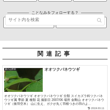
ことなみをフォローする？
関連記事
オオツクバネウツギ
夏の山野草
オオツクバネウツギ オオツクバネウツギ 分類 スイカズラ科ツクバネ
ウツギ属 季節 夏 種類 花 撮影日 2007/06 場所 金剛山 オオツクバネウ
ツギ（衝羽空木） 山に生え、ガクが丸く羽根つきの羽のよ...
2019.03.11