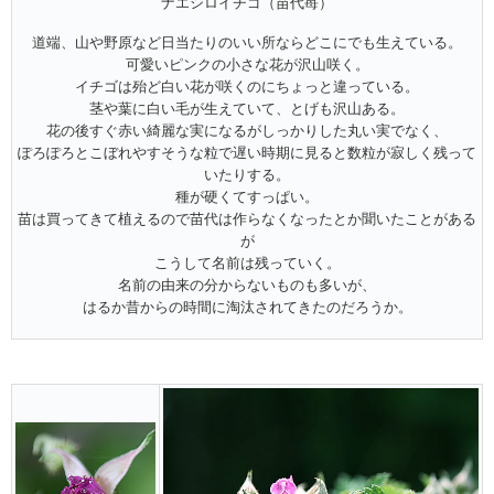
ナエシロイチゴ（苗代苺）
道端、山や野原など日当たりのいい所ならどこにでも生えている。
可愛いピンクの小さな花が沢山咲く。
イチゴは殆ど白い花が咲くのにちょっと違っている。
茎や葉に白い毛が生えていて、とげも沢山ある。
花の後すぐ赤い綺麗な実になるがしっかりした丸い実でなく、
ぽろぽろとこぼれやすそうな粒で遅い時期に見ると数粒が寂しく残って
いたりする。
種が硬くてすっぱい。
苗は買ってきて植えるので苗代は作らなくなったとか聞いたことがある
が
こうして名前は残っていく。
名前の由来の分からないものも多いが、
はるか昔からの時間に淘汰されてきたのだろうか。