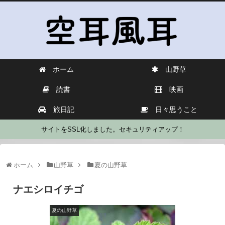
ホーム
山野草
読書
映画
旅日記
日々思うこと
サイトをSSL化しました。セキュリティアップ！
ホーム
山野草
夏の山野草
ナエシロイチゴ
夏の山野草