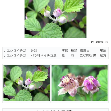
2019.03.10
ナエシロイチゴ
分類
季節
種類
撮影日
場所
ナエシロイチゴ
バラ科キイチゴ属
夏
花
2003/06/10
枚方