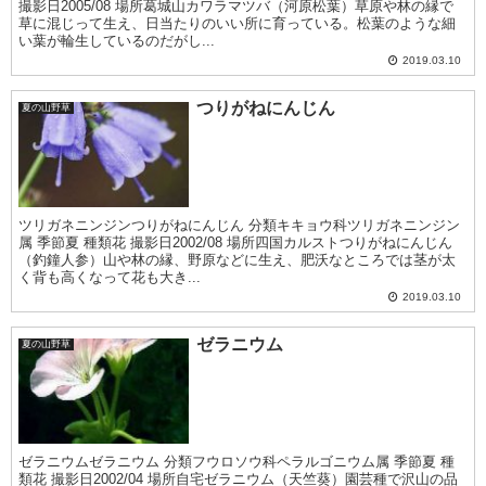
撮影日2005/08 場所葛城山カワラマツバ（河原松葉）草原や林の縁で
草に混じって生え、日当たりのいい所に育っている。松葉のような細
い葉が輪生しているのだがし...
2019.03.10
つりがねにんじん
夏の山野草
ツリガネニンジンつりがねにんじん 分類キキョウ科ツリガネニンジン
属 季節夏 種類花 撮影日2002/08 場所四国カルストつりがねにんじん
（釣鐘人参）山や林の縁、野原などに生え、肥沃なところでは茎が太
く背も高くなって花も大き...
2019.03.10
ゼラニウム
夏の山野草
ゼラニウムゼラニウム 分類フウロソウ科ペラルゴニウム属 季節夏 種
類花 撮影日2002/04 場所自宅ゼラニウム（天竺葵）園芸種で沢山の品