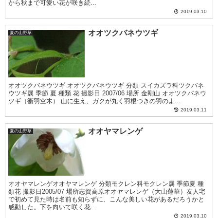
から秋まで可愛い花が咲き続...
2019.03.10
オオツクバネウツギ
夏の山野草
オオツクバネウツギ オオツクバネウツギ 分類 スイカズラ科ツクバネ
ウツギ属 季節 夏 種類 花 撮影日 2007/06 場所 金剛山 オオツクバネウ
ツギ（衝羽空木） 山に生え、ガクが丸く羽根つきの羽のよ...
2019.03.11
オオヤマレンゲ
夏の山野草
オオヤマレンゲオオヤマレンゲ 分類モクレン科モクレン属 季節夏 種
類花 撮影日2005/07 場所志賀高原オオヤマレンゲ（大山蓮華）友人宅
で初めて見た時は名前も知らずに、こんな美しい花があるだろうかと
感動した。下を向いて咲く花...
2019.03.10