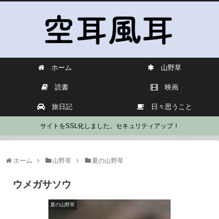
ホーム
山野草
読書
映画
旅日記
日々思うこと
サイトをSSL化しました。セキュリティアップ！
ホーム
山野草
夏の山野草
ウメガサソウ
夏の山野草