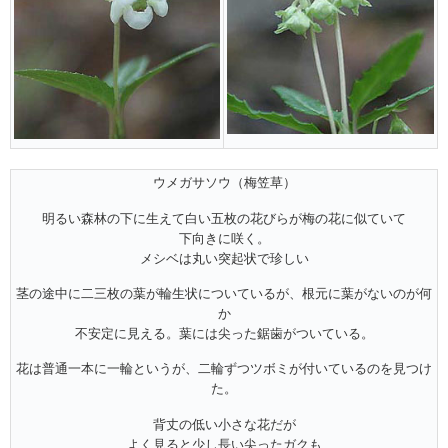
ウメガサソウ（梅笠草）
明るい森林の下に生えて白い五枚の花びらが梅の花に似ていて
下向きに咲く。
メシベは丸い突起状で珍しい
茎の途中に二三枚の葉が輪生状についているが、根元に葉がないのが何
か
不安定に見える。葉には尖った鋸歯がついている。
花は普通一本に一輪というが、二輪ずつツボミが付いているのを見つけ
た。
背丈の低い小さな花だが
よく見ると少し長い尖ったガクも