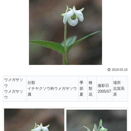
2019.03.10
ウメガサソ
分類
季
種
場所
ウ
撮影日
イチヤクソウ科ウメガサソウ
節
類
志賀高
ウメガサソ
2005/07
属
夏
花
原
ウ