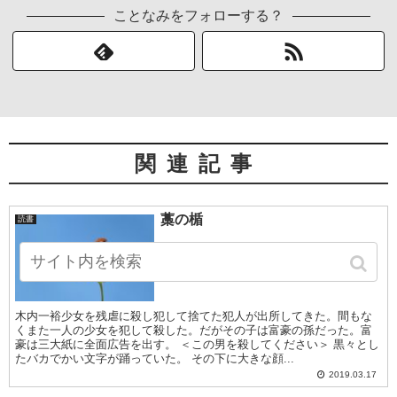
ことなみをフォローする？
関連記事
藁の楯
読書
木内一裕少女を残虐に殺し犯して捨てた犯人が出所してきた。間もな
くまた一人の少女を犯して殺した。だがその子は富豪の孫だった。富
豪は三大紙に全面広告を出す。 ＜この男を殺してください＞ 黒々とし
たバカでかい文字が踊っていた。 その下に大きな顔...
2019.03.17