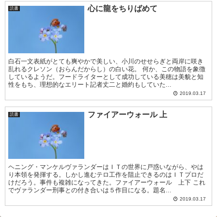
心に龍をちりばめて
読書
白石一文表紙がとても爽やかで美しい、小川のせせらぎと両岸に咲き
乱れるクレソン（おらんだからし）の白い花。 何か、この物語を象徴
しているようだ。フードライターとして成功している美穂は美貌と知
性をもち、理想的なエリート記者丈二と婚約もしていた...
2019.03.17
ファイアーウォール 上
読書
ヘニング・マンケルヴァランダーはＩＴの世界に戸惑いながら、やは
り本領を発揮する。しかし進むテロ工作を阻止できるのはＩＴプロだ
けだろう。事件も複雑になってきた。ファイアーウォール 上下 これ
でヴァランダー刑事との付き合いは５作目になる。題名...
2019.03.17