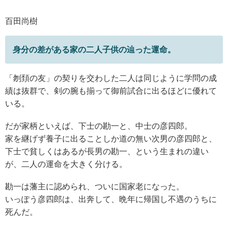
百田尚樹
身分の差がある家の二人子供の辿った運命。
「刎頚の友」の契りを交わした二人は同じように学問の成
績は抜群で、剣の腕も揃って御前試合に出るほどに優れて
いる。
だが家柄といえば、下士の勘一と、中士の彦四郎。
家を継げず養子に出ることしか道の無い次男の彦四郎と、
下士で貧しくはあるが長男の勘一、という生まれの違い
が、二人の運命を大きく分ける。
勘一は藩主に認められ、ついに国家老になった。
いっぽう彦四郎は、出奔して、晩年に帰国し不遇のうちに
死んだ。