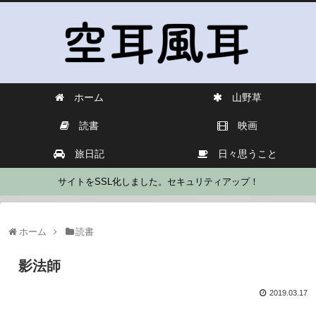
ホーム
山野草
読書
映画
旅日記
日々思うこと
サイトをSSL化しました。セキュリティアップ！
ホーム
読書
影法師
2019.03.17