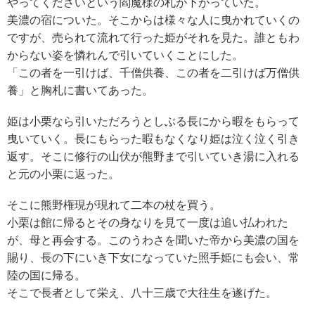
やってくださいという閻魔様の札が下がっていた。
美濃の宿についた。そこからは様々な人に曳かれていくの
ですが、売られて流れて行った姫がそれを見た。誰ともわ
からない姿を憐れんで引いていくことにした。
「この者を一引けば、千僧供養、この者を二引けば万僧供
養」と胸札に書いてあった。
姫は小栗なら引いただろうとしぶる長にから暇をもらって
曳いていく。長にもらった暇もなくなり姫は泣く泣く引き
返す。そこに修行の山伏が熊野まで引いていき湯に入れる
と元の小栗に返った。
そこに熊野権現が現れて二本の杖を買う。
小栗は館に帰るとその身なりを見て一度は追い払われた
が、母と再会する。このうわさを聞いた帝から美濃の国を
賜り、長の下にいき下女になっていた照手姫にも会い、常
陸の国に帰る。
そこで長者として栄え、八十三歳で大往生を遂げた。