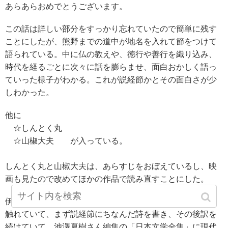
あらあらおめでとうございます。
この話は詳しい部分をすっかり忘れていたので簡単に残す
ことにしたが、熊野までの道中が地名を入れて節をつけて
語られている。中に仏の教えや、徳行や善行を織り込み、
時代を経るごとに次々に話を膨らませ、面白おかしく語っ
ていった様子がわかる。これが説経節かとその面白さが少
しわかった。
他に
☆しんとく丸
☆山椒大夫 が入っている。
しんとく丸と山椒大夫は、あらすじをおぼえているし、映
画も見たので改めてほかの作品で読み直すことにした。
伊藤比呂美さんはあとがきで新訳を手掛けたいきさつにも
触れていて、まず説経節にちなんだ詩を書き、その後訳を
続けていて、池澤夏樹さん編集の「日本文学全集」に現代