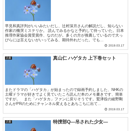
早見和真評判がいいみたいだし、辻村深月さんの解説だし、知らない
作家の慟哭ミステリか。 読んでみるかなと予約して待っていた。日本
推理作家協会賞受賞作、なのだが。多くの方が推薦しているので大っ
ぴらには言えないがいってみる、期待外れだった。でも...
2019.03.17
真山仁 ハゲタカ 上下巻セット
読書
またドラマの「ハゲタカ」が始まったので録画予約しました、NHKの
土曜ドラマが好きでよく見ていたころ読んだ本のメモ書きです、簡単
ですが。 また「ハゲタカ」ファンに戻りそうです。鷲津役の綾野剛
さんがPRのためにチャンネル変えるとあちこちに出て...
2019.03.17
特捜部Q―吊された少女―
読書