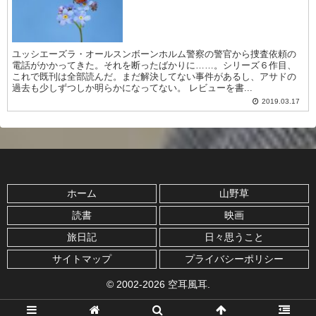
ユッシエーズラ・オールスンボーンホルム警察の警官から捜査依頼の
電話がかかってきた。それを断ったばかりに……。シリーズ６作目、
これで既刊は全部読んだ。まだ解決してない事件があるし、アサドの
過去も少しずつしか明らかになってない。 レビューを書...
2019.03.17
ホーム
山野草
読書
映画
旅日記
日々思うこと
サイトマップ
プライバシーポリシー
© 2002-2026 空耳風耳.