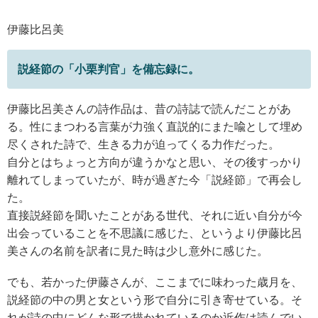
伊藤比呂美
説経節の「小栗判官」を備忘録に。
伊藤比呂美さんの詩作品は、昔の詩誌で読んだことがあ
る。性にまつわる言葉が力強く直説的にまた喩として埋め
尽くされた詩で、生きる力が迫ってくる力作だった。
自分とはちょっと方向が違うかなと思い、その後すっかり
離れてしまっていたが、時が過ぎた今「説経節」で再会し
た。
直接説経節を聞いたことがある世代、それに近い自分が今
出会っていることを不思議に感じた、というより伊藤比呂
美さんの名前を訳者に見た時は少し意外に感じた。
でも、若かった伊藤さんが、ここまでに味わった歳月を、
説経節の中の男と女という形で自分に引き寄せている。そ
れが詩の中にどんな形で描かれているのか近作は読んでい