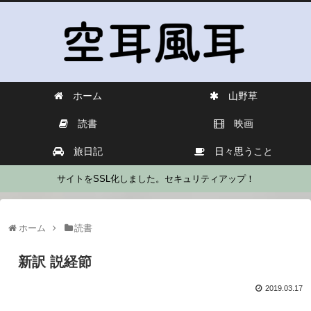
ホーム
山野草
読書
映画
旅日記
日々思うこと
サイトをSSL化しました。セキュリティアップ！
ホーム
読書
新訳 説経節
2019.03.17