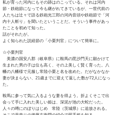
私が育った河内にもその跡はのこっている。それは河内
節・鉄砲節になって今も継がれてきているが、一世代前の
人たちは辻々で語る鉄砲光三郎の河内音頭や鉄砲節で「河
内十人斬り」を聞いたということだ。そういう事件があっ
たことを初めて知った。
話がそれたが。
よく知られた説経節の「小栗判官」について簡単に。
☆小栗判官
美濃の国安八郡（岐阜県）に鞍馬の毘沙門天に願かけて
生まれた男の子は位も高く、その上美しく賢く育った。八
幡の八幡様で元服し常陸小栗と名を改めた。だがなかなか
妻が決まらない、21歳までに迎えて返した数が72人になっ
た。
鞍馬に参って気に入るような妻を得よう。折よくそこで出
会って手に入れた美しい姫は、深泥が池の大蛇だった。
人々の噂にのぼりはじめ 常陸（茨城県）に追放される。
そこで薬売りの後藤左衛門の紹介で照手姫を知る。