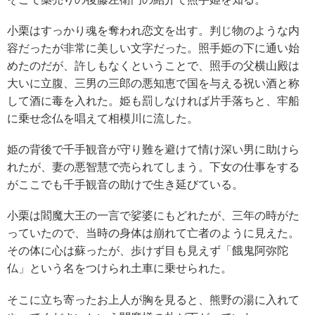
小栗はすっかり魂を奪われ恋文を出す。判じ物のような内
容だったが非常に美しい文字だった。照手姫の下に通い始
めたのだが、許しもなくということで、照手の父横山殿は
大いに立腹、三男の三郎の悪知恵で国を与える祝い酒と称
して酒に毒を入れた。姫も罰しなければ片手落ちと、牢船
に乗せ念仏を唱えて相模川に流した。
姫の背後で千手観音が守り難を避けて情け深い男に助けら
れたが、妻の悪智慧で売られてしまう。下女の仕事をする
がここでも千手観音の助けで生き延びている。
小栗は閻魔大王の一言で娑婆にもどれたが、三年の時がた
っていたので、当時の身体は崩れて亡者のように見えた。
その体に心は蘇ったが、歩けず目も見えず「餓鬼阿弥陀
仏」という名をつけられ土車に乗せられた。
そこに立ち寄ったお上人が胸を見ると、熊野の湯に入れて