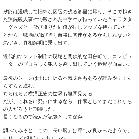
汐路は退職して旧弊な因習の残る郷里に帰り、そこで起き
た猟銃殺人事件で殺された中学生が持っていたキャラクタ
ーグッズと、飛び降りた同僚が同じグッズを持っていたこ
とから、職場の飛び降り自殺に関連があるかもしれないと
気づき、真相解明に乗り出す。
近代的なソフト制作の現場と閉鎖的な田舎町で、コンピュ
ーターのプロらしく犯人を割り出していく過程が面白い。
最後のシーンは手に汗握る不気味さもあるが読みやすくす
らすらと進む。
ちらほらと横溝正史の世界も垣間見える
だが、これを出発点にするなら、作家としてまだこれから
の人だろうと期待した。
長くなるので読んだ記録として保存。
調べてみると、この「長い腕」は評判が良かったようで、
シリーズが[Ⅲ]まで出ている。