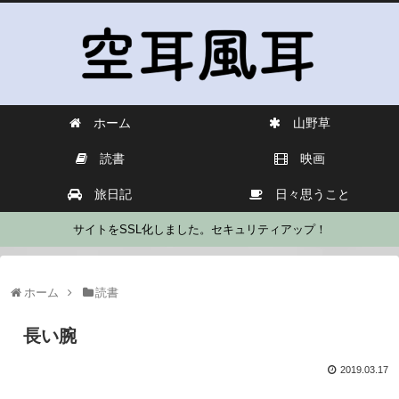
ホーム
山野草
読書
映画
旅日記
日々思うこと
サイトをSSL化しました。セキュリティアップ！
ホーム
読書
長い腕
2019.03.17