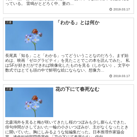
っている。 雷鳴がとどろく中、妻の...
2019.03.17
「わかる」とは何か
読書
長尾真「知る」こと「わかる」ってどういうことなのだろう。まず始
めは、映画「ゼログラビティ」を見たことでこの本を読んでみた。 私
はSFが好きだができれば映像化したものを見る（しかない）。文字や
数式ではとても頭の中で鮮明な絵にならない、想像力...
2019.03.17
花の下にて春死なむ
読書
北森鴻外を見ると梅が咲いてきたし桜のつぼみも少し膨らんできた。
俳句仲間がさしておいた一輪の小さいつぼみが、主がなくなったとき
に開いていた。胸にしみるような短編集だった。日本推理作家協会
賞 連作短編部門受賞作 「花の下にて春死なむ」 俳句...