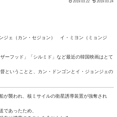
2019.03.22
2019.03.24
ンジェ（カン・セジョン） イ・ミヨン（ミョンジ
ラザーフッド」「シルミド」など最近の韓国映画はとて
監督ということと、カン・ドンゴンとイ・ジョンジェの
船が襲われ、核ミサイルの衛星誘導装置が強奪され
送であったため、