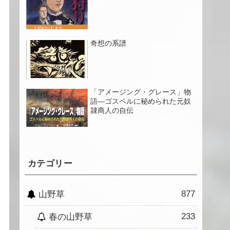
奇想の系譜
「アメージング・グレース」物
語―ゴスペルに秘められた元奴
隷商人の自伝
カテゴリー
877
山野草
233
春の山野草