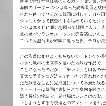
海軍で特殊部隊経験のあるカン・セジョンが
海賊のリーダー,シンは奪った誘導装置と核
それを使ってひそかに韓国に対してテロを画
シンに向かって捜査の手を縮めていくセジョ
シンは20年目に脱北を図って韓国に入り、
彼の姉がウラジオストックの売春宿にいるこ
二つの大型台風が韓国に迫った夜、テロが決
この監督はまりよく知らないが「トンケの蒼
小さな漁村の出来事を描いた地味な作品で、
ことになったのだが、「チング」も田舎の子
莫大な予算をつぎ込んで作ったと言われるだ
ただ残念なことに完成度について不満が残る
ストーリーは韓国に裏切られて身内を殺され
追う将校の物語で、見せ場はシンと姉の愛、
止しようとする将校達とのアクション場面だ