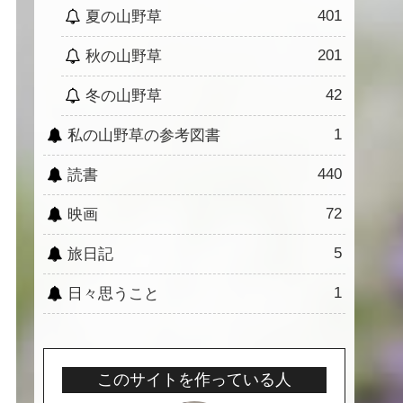
401
夏の山野草
201
秋の山野草
42
冬の山野草
1
私の山野草の参考図書
440
読書
72
映画
5
旅日記
1
日々思うこと
このサイトを作っている人