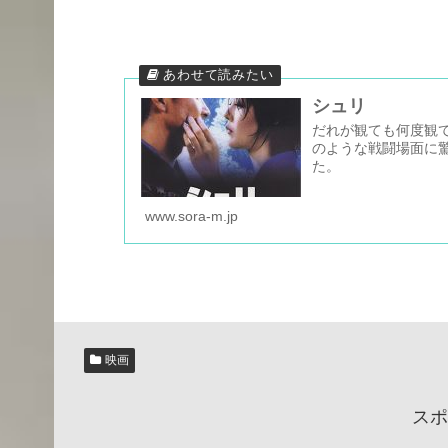
シュリ
だれが観ても何度観
のような戦闘場面に
た。
www.sora-m.jp
映画
スポ