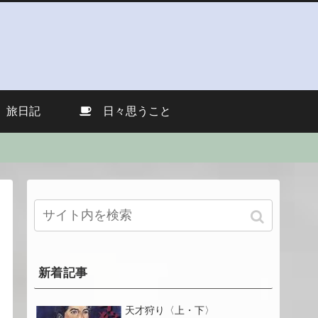
旅日記
日々思うこと
新着記事
天才狩り〈上・下〉