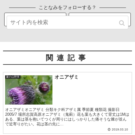
ことなみをフォローする？
関連記事
オニアザミ
夏の山野草
オニアザミオニアザミ 分類キク科アザミ属 季節夏 種類花 撮影日
2005/7 場所志賀高原オニアザミ（鬼薊）花も葉も大きくて背丈は1Mは
ある、葉は茎を抱いてつくが周りにはしっかりした痛そうな棘が並ん
で近寄りがたい。花は茎の先に...
2019.03.10