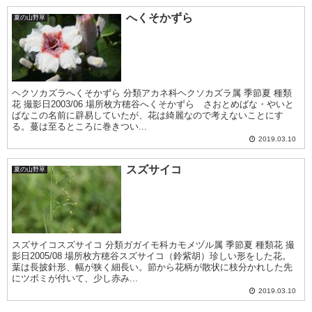
へくそかずら
夏の山野草
ヘクソカズラへくそかずら 分類アカネ科ヘクソカズラ属 季節夏 種類
花 撮影日2003/06 場所枚方穂谷へくそかずら さおとめばな・やいと
ばなこの名前に辟易していたが、花は綺麗なので考えないことにす
る。蔓は至るところに巻きつい...
2019.03.10
スズサイコ
夏の山野草
スズサイコスズサイコ 分類ガガイモ科カモメヅル属 季節夏 種類花 撮
影日2005/08 場所枚方穂谷スズサイコ（鈴紫胡）珍しい形をした花。
葉は長披針形、幅が狭く細長い。節から花柄が散状に枝分かれした先
にツボミが付いて、少し赤み...
2019.03.10