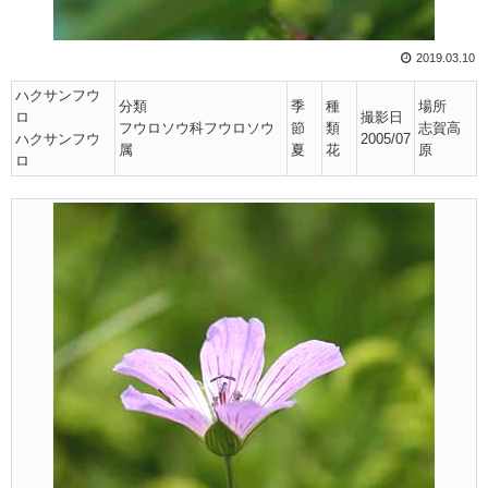
2019.03.10
ハクサンフウ
分類
季
種
場所
ロ
撮影日
フウロソウ科フウロソウ
節
類
志賀高
ハクサンフウ
2005/07
属
夏
花
原
ロ