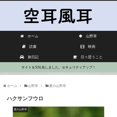
ホーム
山野草
読書
映画
旅日記
日々思うこと
サイトをSSL化しました。セキュリティアップ！
ホーム
山野草
夏の山野草
ハクサンフウロ
夏の山野草