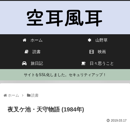
ホーム
山野草
読書
映画
旅日記
日々思うこと
サイトをSSL化しました。セキュリティアップ！
ホーム
読書
夜叉ケ池・天守物語 (1984年)
2019.03.17