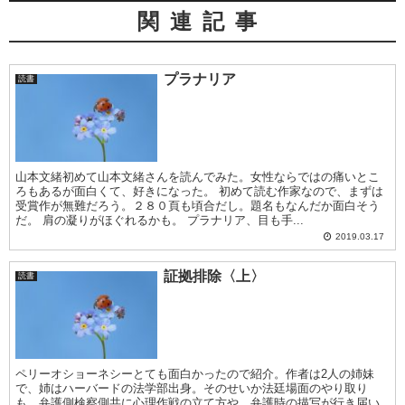
関連記事
プラナリア
読書
山本文緒初めて山本文緒さんを読んでみた。女性ならではの痛いとこ
ろもあるが面白くて、好きになった。 初めて読む作家なので、まずは
受賞作が無難だろう。２８０頁も頃合だし。題名もなんだか面白そう
だ。 肩の凝りがほぐれるかも。 プラナリア、目も手...
2019.03.17
証拠排除〈上〉
読書
ペリーオショーネシーとても面白かったので紹介。作者は2人の姉妹
で、姉はハーバードの法学部出身。そのせいか法廷場面のやり取り
も、弁護側検察側共に心理作戦の立て方や、弁護時の描写が行き届い