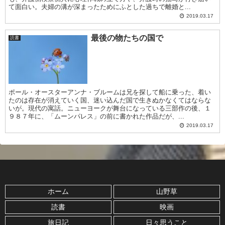
て面白い。夫婦の溝が深まったためにふとした過ちで離婚と...
2019.03.17
最後の物たちの国で
読書
ポール・オースターアンナ・ブルームは兄を探して船に乗った、着い
たのは存在が消えていく国、迷い込んだ国で生きぬかなくてはならな
いが。現代の寓話。ニューヨークが舞台になっている三部作の後、１
９８７年に、「ムーンパレス」の前に書かれた作品だが、...
2019.03.17
ホーム
山野草
読書
映画
旅日記
日々思うこと