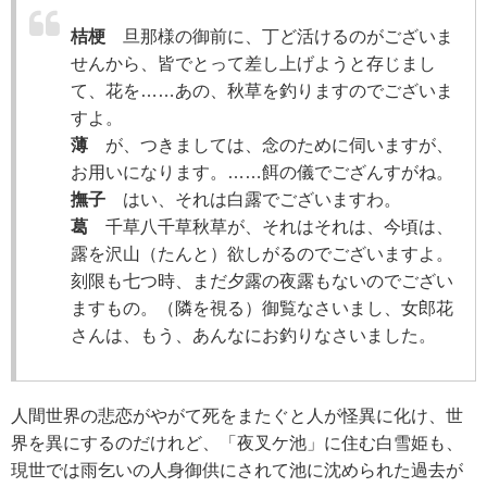
桔梗
旦那様の御前に、丁ど活けるのがございま
せんから、皆でとって差し上げようと存じまし
て、花を……あの、秋草を釣りますのでございま
すよ。
薄
が、つきましては、念のために伺いますが、
お用いになります。……餌の儀でござんすがね。
撫子
はい、それは白露でございますわ。
葛
千草八千草秋草が、それはそれは、今頃は、
露を沢山（たんと）欲しがるのでございますよ。
刻限も七つ時、まだ夕露の夜露もないのでござい
ますもの。（隣を視る）御覧なさいまし、女郎花
さんは、もう、あんなにお釣りなさいました。
人間世界の悲恋がやがて死をまたぐと人が怪異に化け、世
界を異にするのだけれど、「夜叉ケ池」に住む白雪姫も、
現世では雨乞いの人身御供にされて池に沈められた過去が