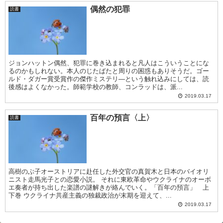
偶然の犯罪
読書
ジョンハットン偶然、犯罪に巻き込まれると凡人はこういうことにな
るのかもしれない。本人のじたばたと周りの困惑もありそうだ。ゴー
ルド・ダガー賞受賞作の傑作ミステリ―という触れ込みにしては、読
後感はよくなかった。師範学校の教師、コンラッドは、派...
2019.03.17
百年の預言〈上〉
読書
高樹のぶ子オーストリアに赴任した外交官の真賀木と日本のバイオリ
ニスト走馬光子との恋愛小説。 それに東欧革命やウクライナのオーボ
エ奏者が持ち出した楽譜の謎解きが絡んでいく。「百年の預言」 上
下巻 ウクライナ共産主義の独裁政治が末期を迎えて、...
2019.03.17