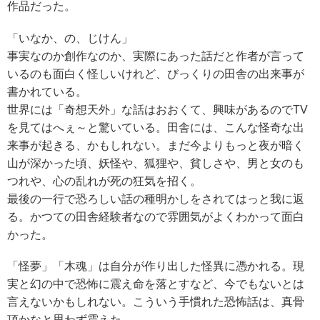
作品だった。
「いなか、の、じけん」
事実なのか創作なのか、実際にあった話だと作者が言って
いるのも面白く怪しいけれど、びっくりの田舎の出来事が
書かれている。
世界には「奇想天外」な話はおおくて、興味があるのでTV
を見てはへぇ～と驚いている。田舎には、こんな怪奇な出
来事が起きる、かもしれない。まだ今よりもっと夜が暗く
山が深かった頃、妖怪や、狐狸や、貧しさや、男と女のも
つれや、心の乱れが死の狂気を招く。
最後の一行で恐ろしい話の種明かしをされてはっと我に返
る。かつての田舎経験者なので雰囲気がよくわかって面白
かった。
「怪夢」「木魂」は自分が作り出した怪異に憑かれる。現
実と幻の中で恐怖に震え命を落とすなど、今でもないとは
言えないかもしれない。こういう手慣れた恐怖話は、真骨
頂かなと思わず震えた。