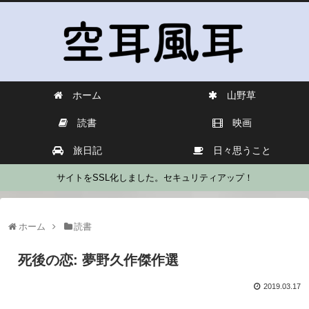
ホーム
山野草
読書
映画
旅日記
日々思うこと
サイトをSSL化しました。セキュリティアップ！
ホーム
読書
死後の恋: 夢野久作傑作選
2019.03.17