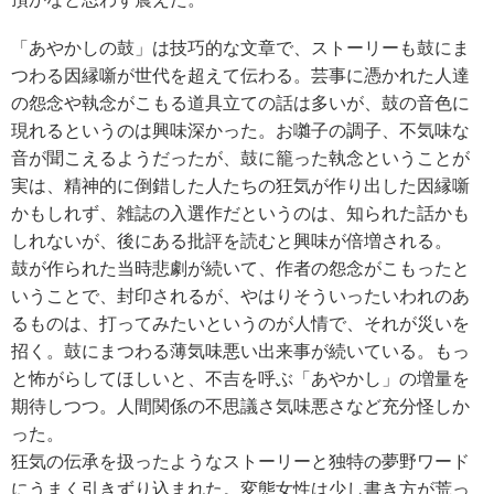
「あやかしの鼓」は技巧的な文章で、ストーリーも鼓にま
つわる因縁噺が世代を超えて伝わる。芸事に憑かれた人達
の怨念や執念がこもる道具立ての話は多いが、鼓の音色に
現れるというのは興味深かった。お囃子の調子、不気味な
音が聞こえるようだったが、鼓に籠った執念ということが
実は、精神的に倒錯した人たちの狂気が作り出した因縁噺
かもしれず、雑誌の入選作だというのは、知られた話かも
しれないが、後にある批評を読むと興味が倍増される。
鼓が作られた当時悲劇が続いて、作者の怨念がこもったと
いうことで、封印されるが、やはりそういったいわれのあ
るものは、打ってみたいというのが人情で、それが災いを
招く。鼓にまつわる薄気味悪い出来事が続いている。もっ
と怖がらしてほしいと、不吉を呼ぶ「あやかし」の増量を
期待しつつ。人間関係の不思議さ気味悪さなど充分怪しか
った。
狂気の伝承を扱ったようなストーリーと独特の夢野ワード
にうまく引きずり込まれた。変態女性は少し書き方が荒っ