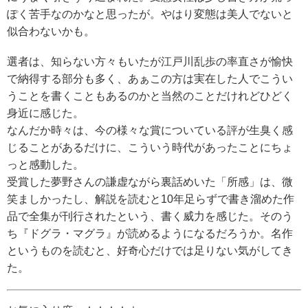
ぽく苦手なのかなと思ったが。やはり変態は美人でないと
似合わないかも。
選者は、知らない方々もいたが江戸川乱歩の率直さが愉快
で納得する部分も多く、あぁこの方は実在した人でこうい
うことを書くこともあるのかと当然のことだけれどひどく
身近に感じた。
なんだか時々は、今の様々な賞についている評が生臭く感
じることがあるだけに、こういう時代があったことにちょ
っと感動した。
受賞した夢野さんの謙虚ながら裏話めいた「所感」は、微
笑ましかったし、解説を読むと10年足らずで書き溜めた作
品で全集が刊行されたという、書く威力を感じた。そのう
ち『ドグラ・マグラ』が読めるようになるだろうか。名作
というものを読むと、好奇心だけでは足りない気がしてき
た。