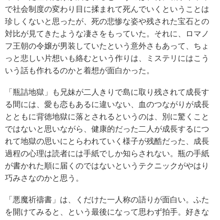
で社会制度の変わり目に揉まれて死んでいくということは
珍しくないと思ったが、死の悲惨な姿や残された宝石との
対比が見てきたような凄さをもっていた。それに、ロマノ
フ王朝の令嬢が男装していたという意外さもあって、ちょ
っと悲しい片想いも絡むという作りは、ミステリにはこう
いう話も作れるのかと着想が面白かった。
「瓶詰地獄」も兄妹が二人きりで島に取り残されて成長す
る間には、愛も恋もあるに違いない、血のつながりが成長
とともに背徳地獄に落とされるというのは、別に驚くこと
ではないと思いながら、健康的だった二人が成長するにつ
れて地獄の思いにとらわれていく様子が残酷だった、成長
過程の心理は読者には手紙でしか知らされない。瓶の手紙
が書かれた順に届くのではないというテクニックがやはり
巧みさなのかと思う。
「悪魔祈禱書」は、くだけた一人称の語りが面白い。ふた
を開けてみると、という最後になって思わず拍手。好きな