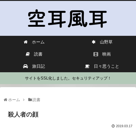
ホーム
山野草
読書
映画
旅日記
日々思うこと
サイトをSSL化しました。セキュリティアップ！
ホーム
読書
殺人者の顔
2019.03.17