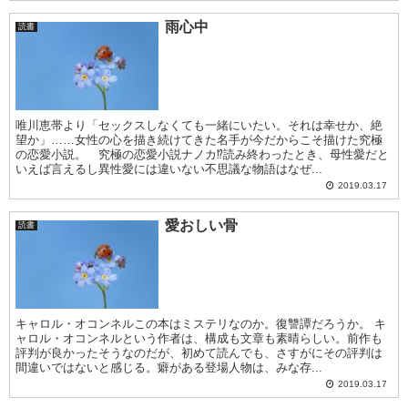
雨心中
読書
唯川恵帯より「セックスしなくても一緒にいたい。それは幸せか、絶
望か」……女性の心を描き続けてきた名手が今だからこそ描けた究極
の恋愛小説。 究極の恋愛小説ナノカ⁉読み終わったとき、母性愛だと
いえば言えるし異性愛には違いない不思議な物語はなぜ...
2019.03.17
愛おしい骨
読書
キャロル・オコンネルこの本はミステリなのか。復讐譚だろうか。 キ
ャロル・オコンネルという作者は、構成も文章も素晴らしい。前作も
評判が良かったそうなのだが、初めて読んでも、さすがにその評判は
間違いではないと感じる。癖がある登場人物は、みな存...
2019.03.17