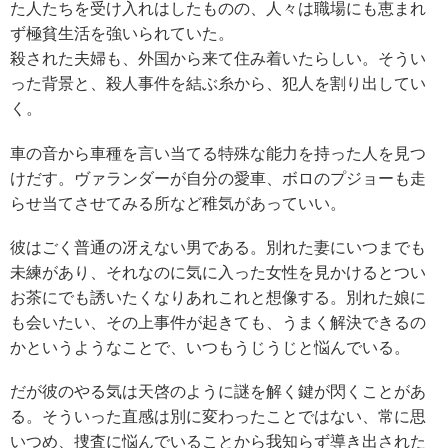
た人たちを受け入れはしたものの、人々は職場にも恵まれ
ず極貧生活を強いられていた。
殺された夫婦も、外国から来て住み着いたらしい。そうい
った背景と、殺人事件を結ぶ糸から、犯人を割り出してい
く。
車の音から車種を言い当てる特殊な能力を持った人を見つ
けだす。ヴァランダーが自分の愛車、ボロのプジョーも走
らせ当てさせてみる所など稚気があっていい。
彼はごく普通の冴えない男である。別れた妻にいつまでも
未練があり、それなのに気に入った女性を見かけるとつい
お茶にでも誘いたくなりあれこれと想像する。別れた娘に
も会いたい、その上事件が起きても、うまく解決できるの
かというようなことで、いつもうじうじと悩んでいる。
だが彼のやる気は天啓のように謎を解く鍵が閃くことがあ
る。そういった直感は別に変わったことではない、常に思
いつめ、捜査に悩んでいることから我知らず導き出された