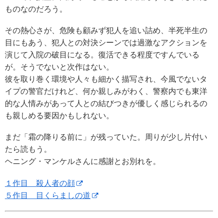
ものなのだろう。
その熱心さが、危険も顧みず犯人を追い詰め、半死半生の
目にもあう、犯人との対決シーンでは過激なアクションを
演じて入院の破目になる。復活できる程度ですんでいる
が。そうでないと次作はない。
彼を取り巻く環境や人々も細かく描写され、今風でないタ
イプの警官だけれど、何か親しみがわく、警察内でも東洋
的な人情みがあって人との結びつきが優しく感じられるの
も親しめる要因かもしれない。
まだ「霜の降りる前に」が残っていた。周りが少し片付い
たら読もう。
ヘニング・マンケルさんに感謝とお別れを。
１作目 殺人者の顔
５作目 目くらましの道