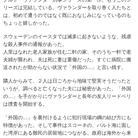
リーズは完結している。ヴァランダーを取り巻く人たちと
は、初めて遭うのではなく既におなじみになっているのも
ちょっと嬉しかった。
スウェーデンのイースタでは滅多に起きないような、残虐
な殺人事件の通報があった。
人里はなれた老人家族が住む二軒の家、そのうち一軒で老
夫婦が襲われ、夫は死に妻は重傷だった。すぐに病院に搬
送されたが助からない状況で「外国の…」と言い残す。
隣人からみて、２人は日ごろから地味て堅実そうだったと
いうが、調べると亡くなった夫には秘密があった。「外国
の…」を手がかりにヴァランダーと長年の友人リードベリ
は捜査を開始する。
「外国の…」を裏付けるように犯行現場の綱の結び方にも
特徴があった。そして事件はスコーネの、バルト海に面し
た湾岸にある難民の居留地につながる。政府は海外から来