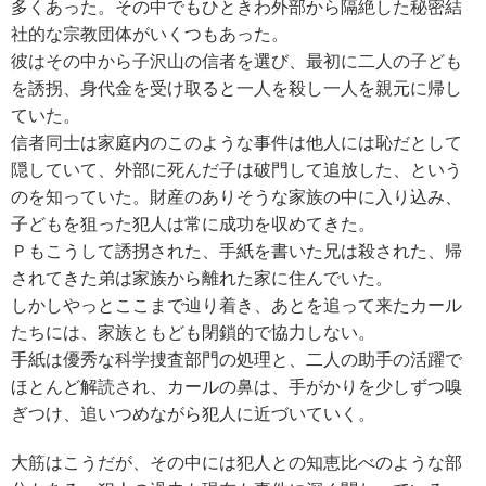
多くあった。その中でもひときわ外部から隔絶した秘密結
社的な宗教団体がいくつもあった。
彼はその中から子沢山の信者を選び、最初に二人の子ども
を誘拐、身代金を受け取ると一人を殺し一人を親元に帰し
ていた。
信者同士は家庭内のこのような事件は他人には恥だとして
隠していて、外部に死んだ子は破門して追放した、という
のを知っていた。財産のありそうな家族の中に入り込み、
子どもを狙った犯人は常に成功を収めてきた。
Ｐもこうして誘拐された、手紙を書いた兄は殺された、帰
されてきた弟は家族から離れた家に住んでいた。
しかしやっとここまで辿り着き、あとを追って来たカール
たちには、家族ともども閉鎖的で協力しない。
手紙は優秀な科学捜査部門の処理と、二人の助手の活躍で
ほとんど解読され、カールの鼻は、手がかりを少しずつ嗅
ぎつけ、追いつめながら犯人に近づいていく。
大筋はこうだが、その中には犯人との知恵比べのような部