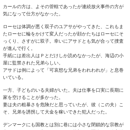
カールの方は、よその管轄であったが連続放火事件の方が
気になって仕方がなかった。
ローセは体調が悪く双子のユアサがやってきた、これもま
たローセに輪をかけて変人だったが顔かたちはローセにそ
っくり、さすがに双子。幸いにアサドとも気が合って捜査
が進んで行く。
手紙には差出人はＰとだけしか読めなかったが、海辺の小
屋に監禁された兄弟らしい。
アサドは例によって「可哀想な兄弟をわれわれが」と息巻
いている。
一方、子どものいる夫婦がいた。夫は仕事を口実に長期に
家を空けることが多かった。
妻は夫の粗暴さを危険だと思っていたが、彼（この夫）こ
そ、兄弟を誘拐して大金を稼いできた犯人だった。
デンマークにも国教とは別に巷には小さな閉鎖的な宗教が