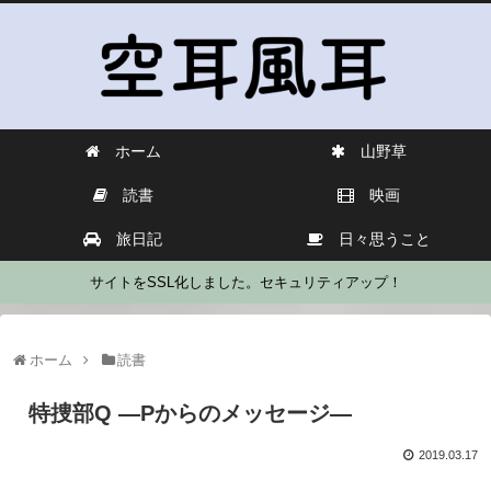
ホーム
山野草
読書
映画
旅日記
日々思うこと
サイトをSSL化しました。セキュリティアップ！
ホーム
読書
特捜部Q ―Pからのメッセージ―
2019.03.17