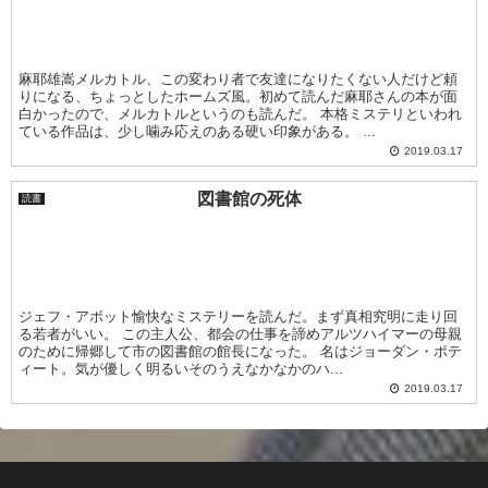
麻耶雄嵩メルカトル、この変わり者で友達になりたくない人だけど頼
りになる、ちょっとしたホームズ風。初めて読んだ麻耶さんの本が面
白かったので、メルカトルというのも読んだ。 本格ミステリといわれ
ている作品は、少し噛み応えのある硬い印象がある。 ...
2019.03.17
図書館の死体
読書
ジェフ・アボット愉快なミステリーを読んだ。まず真相究明に走り回
る若者がいい。 この主人公、都会の仕事を諦めアルツハイマーの母親
のために帰郷して市の図書館の館長になった。 名はジョーダン・ポテ
ィート。気が優しく明るいそのうえなかなかのハ...
2019.03.17