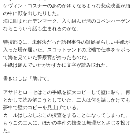
ケヴィン・コスナーのあのかゆくなるような悲恋映画が頭
の中に顔を出したりした。
海に囲まれたデンマーク、入り組んだ湾のコペンハーゲン
ならこういう話も生まれるのかな。
特捜部Ｑに、未解決だった誘拐事件の証拠品らしい手紙が
入った壜が届いた。スコットランドの北端で仕事をサボっ
て海を見ていた警察官が拾ったものだ。
手紙は痛んでいたがかすかに文字が読み取れた。
書き出しは「助けて」
アサドとローセはこの手紙を拡大コピーして壁に貼り、何
とかして読み解こうとしていた。二人は何を話しかけても
夢中で壁のコピーを見上げている。
カールはしぶしぶこの捜査をすることになってしまった、
もうこの二人に、ほかの事件の捜査は無理だとさじを投げ
た。