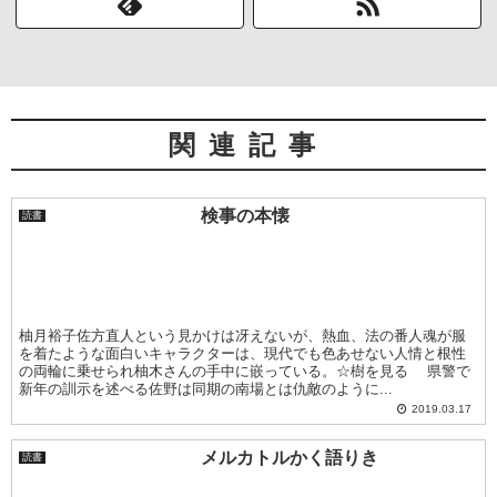
関連記事
検事の本懐
読書
柚月裕子佐方直人という見かけは冴えないが、熱血、法の番人魂が服
を着たような面白いキャラクターは、現代でも色あせない人情と根性
の両輪に乗せられ柚木さんの手中に嵌っている。☆樹を見る 県警で
新年の訓示を述べる佐野は同期の南場とは仇敵のように...
2019.03.17
メルカトルかく語りき
読書