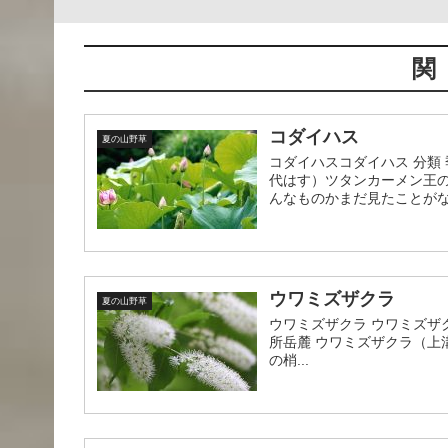
関
コダイハス
夏の山野草
コダイハスコダイハス 分類 季
代はす）ツタンカーメン王
んなものかまだ見たことがない
ウワミズザクラ
夏の山野草
ウワミズザクラ ウワミズザクラ 
所岳麓 ウワミズザクラ（上
の梢...