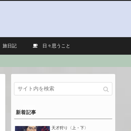
旅日記
日々思うこと
新着記事
天才狩り〈上・下〉