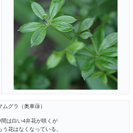
マムグラ（奥車葎）
仲間は白い4弁花が咲くが
もう花はなくなっている。