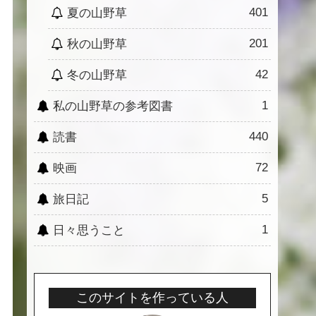
401
夏の山野草
201
秋の山野草
42
冬の山野草
1
私の山野草の参考図書
440
読書
72
映画
5
旅日記
1
日々思うこと
このサイトを作っている人