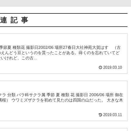
連記事
節夏 種類花 撮影日2002/06 場所27春日大社神苑大賀はす （古
のえんどう豆というのを貰ったことがある。蒔くのを忘れていてど
けれど、この古...
2019.03.10
分類 バラ科サクラ属 季節 夏 種類 花 撮影日 2006/06 場所 御在
溝桜） ウワミズザクラを初めて見たのは四国の山だった。 大きな木
2019.03.11