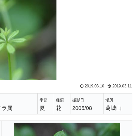
2019.03.10
2019.03.11
季節
種類
撮影日
場所
グラ属
夏
花
2005/08
葛城山